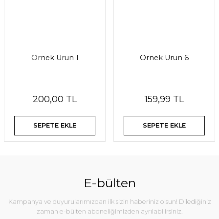
Örnek Ürün 1
Örnek Ürün 6
200,00 TL
159,99 TL
SEPETE EKLE
SEPETE EKLE
E-bülten
Kampanya ve duyurularımızdan ilk sizin haberiniz olsun! Dilediğiniz
zaman e-bülten aboneliğimizden ayrılabilirsiniz.