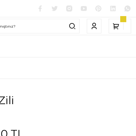
ili
00 TL