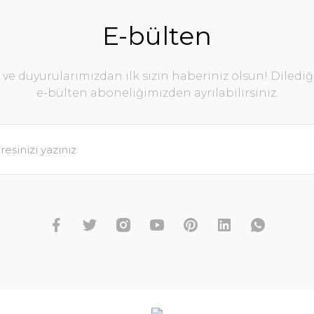
E-bülten
e duyurularımızdan ilk sizin haberiniz olsun! Diledi
e-bülten aboneliğimizden ayrılabilirsiniz.