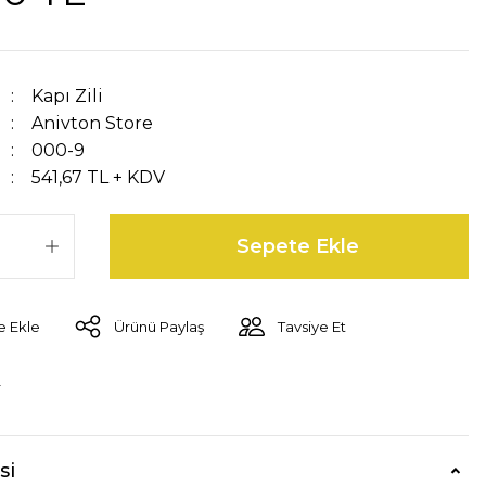
Kapı Zili
Anivton Store
000-9
541,67 TL + KDV
Sepete Ekle
Ürünü Paylaş
Tavsiye Et
r
si