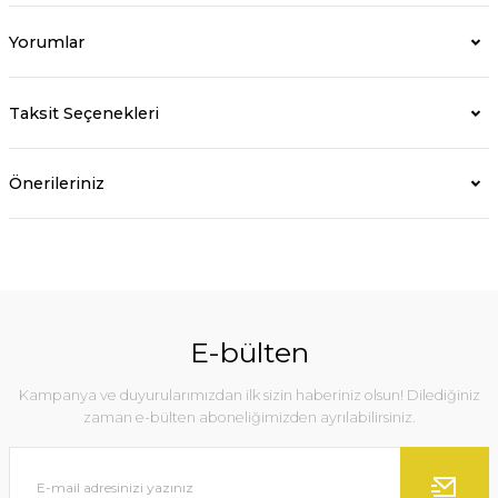
Yorumlar
Taksit Seçenekleri
Önerileriniz
E-bülten
Kampanya ve duyurularımızdan ilk sizin haberiniz olsun! Dilediğiniz
zaman e-bülten aboneliğimizden ayrılabilirsiniz.