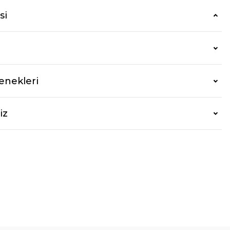
si
enekleri
iz