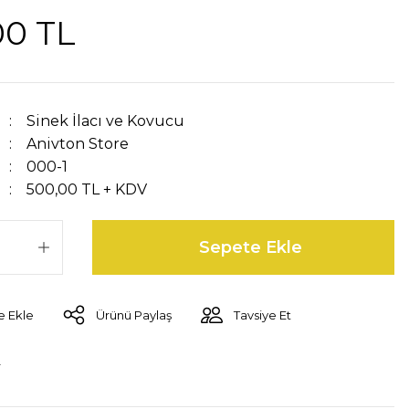
00 TL
Sinek İlacı ve Kovucu
Anivton Store
000-1
500,00 TL + KDV
Sepete Ekle
Ürünü Paylaş
Tavsiye Et
r