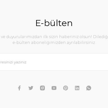
E-bülten
e duyurularımızdan ilk sizin haberiniz olsun! Diledi
e-bülten aboneliğimizden ayrılabilirsiniz.