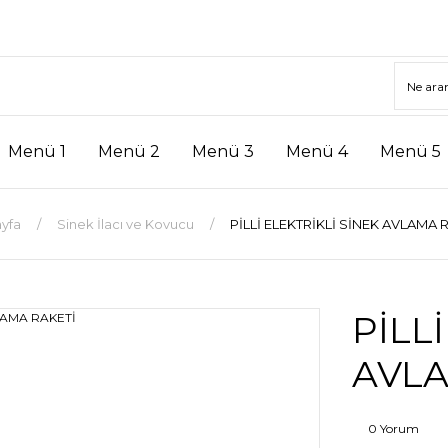
Menü 1
Menü 2
Menü 3
Menü 4
Menü 5
yfa
Sinek İlacı ve Kovucu
PİLLİ ELEKTRİKLİ SİNEK AVLAMA 
PİLL
AVLA
0 Yorum