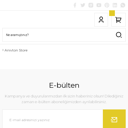
Anivton Store
E-bülten
Kampanya ve duyurularımızdan ilk sizin haberiniz olsun! Dilediğiniz
zaman e-bülten aboneliğimizden ayrılabilirsiniz.