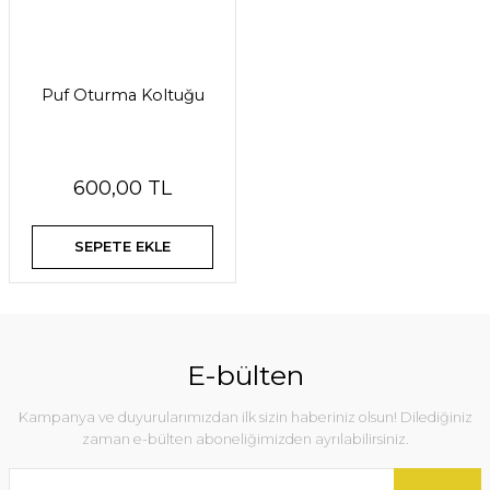
Puf Oturma Koltuğu
600,00 TL
SEPETE EKLE
E-bülten
Kampanya ve duyurularımızdan ilk sizin haberiniz olsun! Dilediğiniz
zaman e-bülten aboneliğimizden ayrılabilirsiniz.